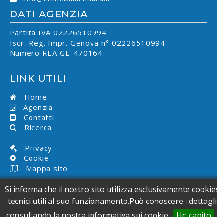
DATI AGENZIA
Partita IVA 02226510994
Iscr. Reg. Impr. Genova n° 02226510994
Numero REA GE-470164
LINK UTILI
Home
Agenzia
Contatti
Ricerca
Privacy
Cookie
Mappa sito
Si informa che il nostro sito utilizza esclusivamente cookie
Copyright
2026 Immobiliare Sara di Sara Previti - Zoagli (Ge)
tecnici utili al suo funzionamento.Può conoscere i dettagli
- P. IVA 02226510994 - Powered by
Web65 Design Agency
consultando la nostra informativa sui cookie.
Ho capito