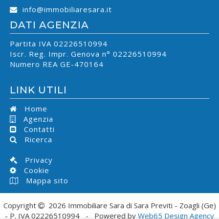
info@immobiliaresara.it
DATI AGENZIA
Partita IVA 02226510994
Iscr. Reg. Impr. Genova n° 02226510994
Numero REA GE-470164
LINK UTILI
Home
Agenzia
Contatti
Ricerca
Privacy
Cookie
Mappa sito
Copyright
2026 Immobiliare Sara di Sara Previti - Zoagli (Ge)
- P. IVA 02226510994 - Powered by
Web65 Design Agency